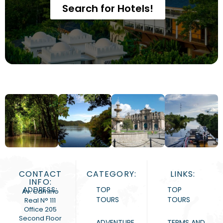
Search for Hotels!
CONTACT
CATEGORY:
LINKS:
INFO:
ADDRESS:
TOP
TOP
Av. Camino
TOURS
TOURS
Real N° 111
Office 205
Second Floor
ADVENTURE
TERMS AND