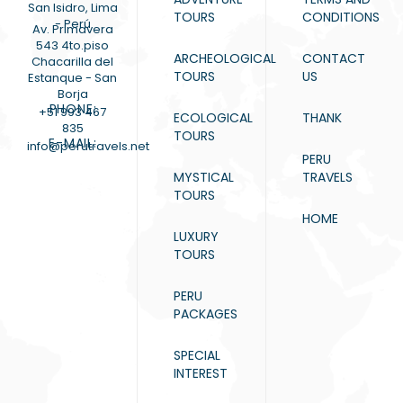
San Isidro, Lima
TOURS
CONDITIONS
- Perú
Av. Primavera
543 4to.piso
ARCHEOLOGICAL
CONTACT
Chacarilla del
TOURS
US
Estanque - San
Borja
PHONE:
+51 993 467
ECOLOGICAL
THANK
835
TOURS
E-MAIL:
info@perutravels.net
PERU
MYSTICAL
TRAVELS
TOURS
HOME
LUXURY
TOURS
PERU
PACKAGES
SPECIAL
INTEREST