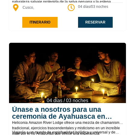
naturaleza salvaje protegida de la selva peruana y la estepa
04 días/03 noches
forestal, pasa por varios sitios arqueológicos incas y ofrece vistas
Cusco,
impresionantes. Los incas usaban este itinerario para su
peregrinación a la ciudadela sagrada de Machu Picchu.
ITINERARIO
RESERVAR
04 días / 03 noches
Únase a nosotros para una
ceremonia de Ayahuasca en
Iquitos
Heliconia Amazon River Lodge ofrece una mezcla de chamanismo
tradicional, ejercicios trascendentales y misticismo en un increíble
Viajarás a un mundo de espiritualidad holística y universal y de
viaje por el río Amazonas que ofrece una experiencia