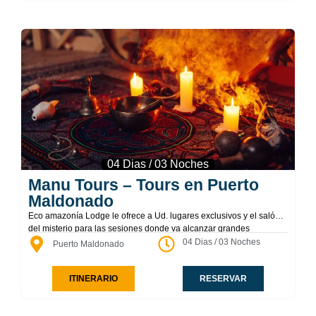
04 Dias / 03 Noches
Manu Tours – Tours en Puerto
Maldonado
Eco amazonía Lodge le ofrece a Ud. lugares exclusivos y el salón
del misterio para las sesiones donde va alcanzar grandes
experiencias en el corazón de la selva, con la gente nativa
04 Dias / 03 Noches
Puerto Maldonado
(shaman) y la planta “Ayahuasca”. Usted ingresará a un mundo
superior, un poder espiritual, una dimensión diferente y
ITINERARIO
RESERVAR
desconocida. El Ayahuasca es cien por ciento curativa, gran
sensibilizador del cuerpo y para el cuerpo. Durante las sesiones
verá Ud. su salud, trabajo, planes, y otros. También podrá trabajar