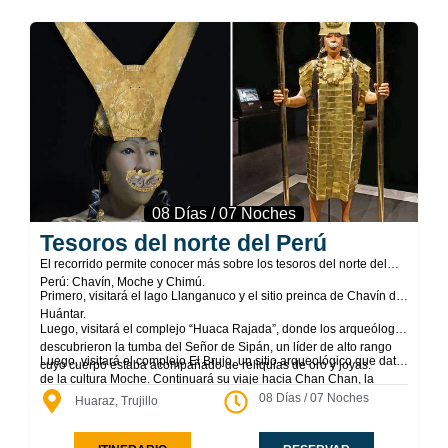
08 Días / 07 Noches
Tesoros del norte del Perú
El recorrido permite conocer más sobre los tesoros del norte del
Perú: Chavín, Moche y Chimú.
Primero, visitará el lago Llanganuco y el sitio preinca de Chavín de
Huántar.
Luego, visitará el complejo “Huaca Rajada”, donde los arqueólogos
descubrieron la tumba del Señor de Sipán, un líder de alto rango
Luego, visitará el complejo El Brujo, un sitio arqueológico que data
cuyo cuerpo estaba acompañado de reliquias de oro y joyas.
de la cultura Moche. Continuará su viaje hacia Chan Chan, la
antigua capital de la cultura Chimú. Es la ciudad precolombina más
08 Días / 07 Noches
Huaraz, Trujillo
grande de América y albergó a unas 50.000 personas. La enorme
capital contenía edificios decorados con frisos que se hicieron