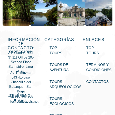
INFORMACIÓN
CATEGORÍAS
ENLACES:
DE
CONTACTO:
TOP
TOP
DIRECCIÓN:
Av. Camino Real
TOURS
TOURS
N° 111 Office 205
Second Floor
TOURS DE
TÉRMINOS Y
San Isidro, Lima
AVENTURA
CONDICIONES
- Perú
Av. Primavera
543 4to.piso
TOURS
CONTACTOS
Chacarilla del
Estanque - San
ARQUEOLÓGICOS
Borja
TELÉFONO:
+51 993 467 835
TOURS
E-MAIL:
info@perutravels.net
ECOLÓGICOS