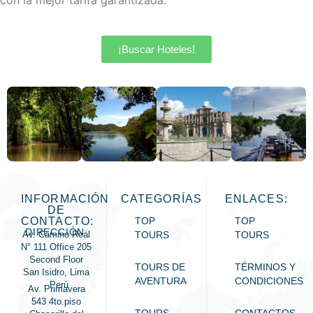
con la mejor tarifa garantizada.
¡Buscar Hoteles!
INFORMACIÓN
CATEGORÍAS
ENLACES:
DE
CONTACTO:
TOP
TOP
DIRECCIÓN:
Av. Camino Real
TOURS
TOURS
N° 111 Office 205
Second Floor
TOURS DE
TÉRMINOS Y
San Isidro, Lima
AVENTURA
CONDICIONES
- Perú
Av. Primavera
543 4to.piso
TOURS
CONTACTOS