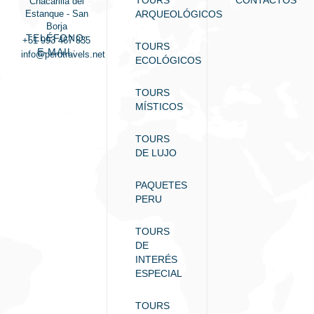
Chacarilla del
Estanque - San
ARQUEOLÓGICOS
Borja
TELÉFONO:
+51 993 467 835
TOURS
E-MAIL:
info@perutravels.net
ECOLÓGICOS
TOURS
MÍSTICOS
TOURS
DE LUJO
PAQUETES
PERU
TOURS
DE
INTERÉS
ESPECIAL
TOURS