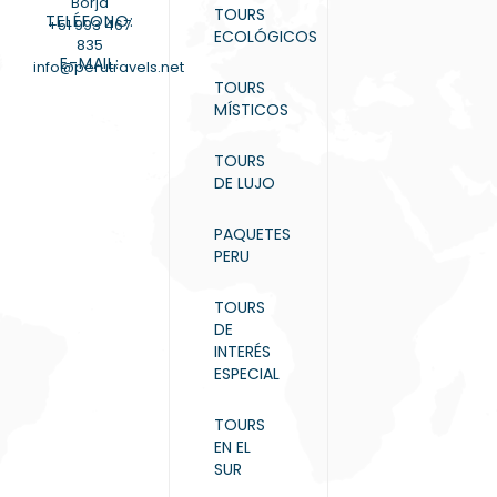
Borja
TOURS
TELÉFONO:
+51 993 467
ECOLÓGICOS
835
E-MAIL:
info@perutravels.net
TOURS
MÍSTICOS
TOURS
DE LUJO
PAQUETES
PERU
TOURS
DE
INTERÉS
ESPECIAL
TOURS
EN EL
SUR