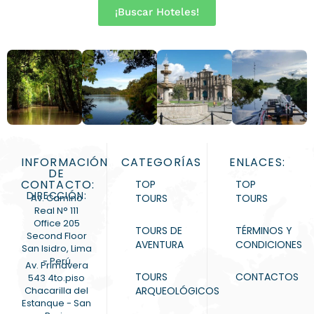
¡Buscar Hoteles!
INFORMACIÓN
CATEGORÍAS
ENLACES:
DE
CONTACTO:
TOP
TOP
DIRECCIÓN:
Av. Camino
TOURS
TOURS
Real N° 111
Office 205
TOURS DE
TÉRMINOS Y
Second Floor
AVENTURA
CONDICIONES
San Isidro, Lima
- Perú
Av. Primavera
TOURS
CONTACTOS
543 4to.piso
Chacarilla del
ARQUEOLÓGICOS
Estanque - San