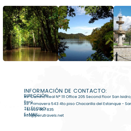
INFORMACIÓN DE CONTACTO:
DIRECCIÓN:
Av. Camino Real N° 111 Office 205 Second Floor San Isidro
Perú
Av. Primavera 543 4to.piso Chacarilla del Estanque - Sa
TELÉFONO:
+51 993 467 835
E-MAIL:
info@perutravels.net