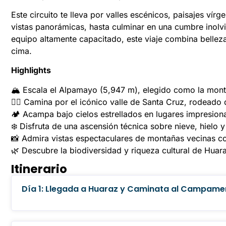
Este circuito te lleva por valles escénicos, paisajes vírg
vistas panorámicas, hasta culminar en una cumbre inol
equipo altamente capacitado, este viaje combina belleza 
cima.
Highlights
🏔️ Escala el Alpamayo (5,947 m), elegido como la mo
🚶‍♂️ Camina por el icónico valle de Santa Cruz, rodeado 
🏕️ Acampa bajo cielos estrellados en lugares impresi
❄️ Disfruta de una ascensión técnica sobre nieve, hielo y 
📸 Admira vistas espectaculares de montañas vecinas co
🌿 Descubre la biodiversidad y riqueza cultural de Huar
Itinerario
Día 1: Llegada a Huaraz y Caminata al Campame