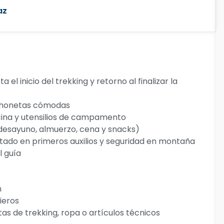
az
el inicio del trekking y retorno al finalizar la
chonetas cómodas
cina y utensilios de campamento
(desayuno, almuerzo, cena y snacks)
itado en primeros auxilios y seguridad en montaña
l guía
n
ieros
s de trekking, ropa o artículos técnicos