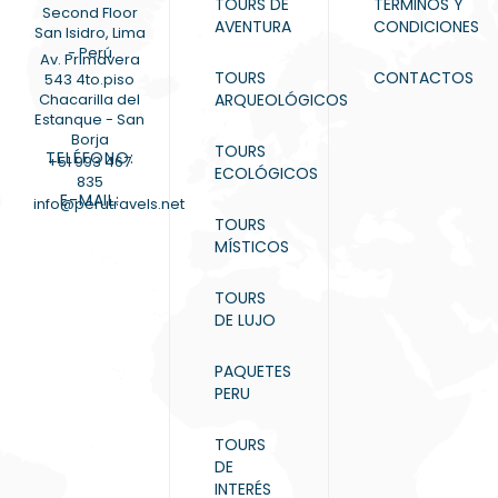
TOURS DE
TÉRMINOS Y
Second Floor
AVENTURA
CONDICIONES
San Isidro, Lima
- Perú
Av. Primavera
TOURS
CONTACTOS
543 4to.piso
Chacarilla del
ARQUEOLÓGICOS
Estanque - San
Borja
TOURS
TELÉFONO:
+51 993 467
ECOLÓGICOS
835
E-MAIL:
info@perutravels.net
TOURS
MÍSTICOS
TOURS
DE LUJO
PAQUETES
PERU
TOURS
DE
INTERÉS