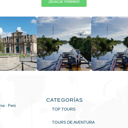
¡Buscar Hoteles!
CATEGORÍAS
ima - Perú
a
TOP TOURS
TOURS DE AVENTURA