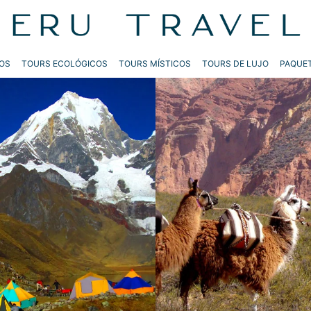
OS
TOURS ECOLÓGICOS
TOURS MÍSTICOS
TOURS DE LUJO
PAQUET