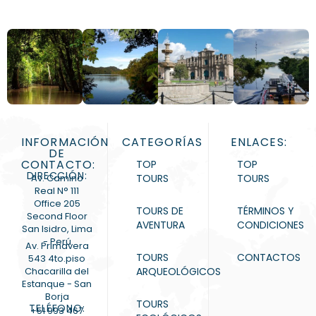
INFORMACIÓN
CATEGORÍAS
ENLACES:
DE
CONTACTO:
TOP
TOP
DIRECCIÓN:
Av. Camino
TOURS
TOURS
Real N° 111
Office 205
TOURS DE
TÉRMINOS Y
Second Floor
AVENTURA
CONDICIONES
San Isidro, Lima
- Perú
Av. Primavera
TOURS
CONTACTOS
543 4to.piso
Chacarilla del
ARQUEOLÓGICOS
Estanque - San
Borja
TOURS
TELÉFONO:
+51 993 467