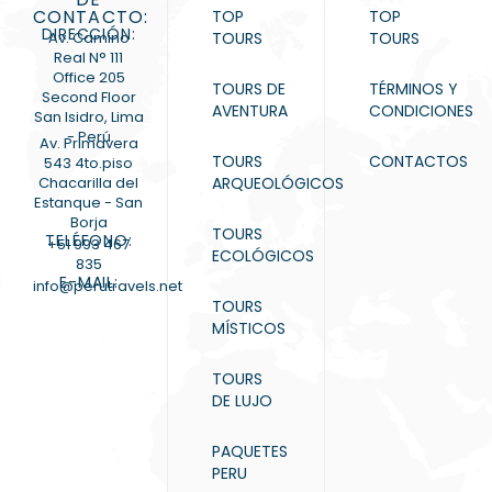
CONTACTO:
TOP
TOP
DIRECCIÓN:
Av. Camino
TOURS
TOURS
Real N° 111
Office 205
TOURS DE
TÉRMINOS Y
Second Floor
AVENTURA
CONDICIONES
San Isidro, Lima
- Perú
Av. Primavera
TOURS
CONTACTOS
543 4to.piso
Chacarilla del
ARQUEOLÓGICOS
Estanque - San
Borja
TOURS
TELÉFONO:
+51 993 467
ECOLÓGICOS
835
E-MAIL:
info@perutravels.net
TOURS
MÍSTICOS
TOURS
DE LUJO
PAQUETES
PERU