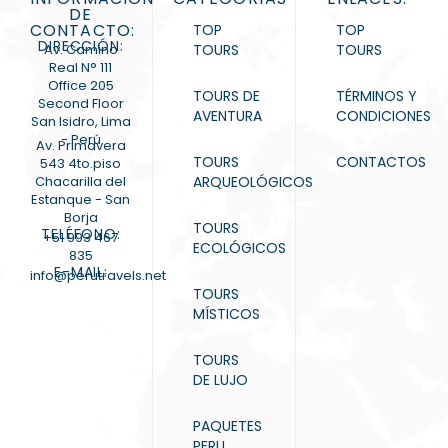
DE
CONTACTO:
TOP
TOP
DIRECCIÓN:
Av. Camino
TOURS
TOURS
Real N° 111
Office 205
TOURS DE
TÉRMINOS Y
Second Floor
AVENTURA
CONDICIONES
San Isidro, Lima
- Perú
Av. Primavera
TOURS
CONTACTOS
543 4to.piso
Chacarilla del
ARQUEOLÓGICOS
Estanque - San
Borja
TOURS
TELÉFONO:
+51 993 467
ECOLÓGICOS
835
E-MAIL:
info@perutravels.net
TOURS
MÍSTICOS
TOURS
DE LUJO
PAQUETES
PERU