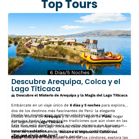
Top Tours
6 Días/5 Noches
Descubre Arequipa, Colca y el
Lago Titicaca
🌄
Descubre el Misterio de Arequipa y la Magia del Lago Titicaca
Embárcate en un viaje único de
6 días y 5 noches
para explorar
dos de los destinos más fascinantes de Perú: la elegante
Desde las majestuosas cumbres volcánicas que rodean
ciudad blanca de
Arequipa
y la mística región de
Puno
, hogar
Arequipa hasta las ancestrales tradiciones que aún viven en las
del legendario
Lago Titicaca
.
Este tour está diseñado para aquellos viajeros que buscan una
islas flotantes del Lago Titicaca, cada día de este viaje está
inmersión auténtica
en la cultura peruana, combinando
lleno de descubrimientos.
Recorre el imponente Cañón del
¿Por qué elegir este tour?
comodidad y aventura
en cada detalle.
Colca
, observa el majestuoso vuelo de los cóndores, explora las