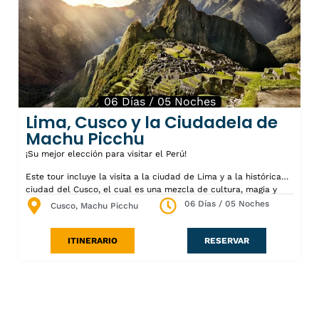
06 Días / 05 Noches
Lima, Cusco y la Ciudadela de
Machu Picchu
¡Su mejor elección para visitar el Perú!
Este tour incluye la visita a la ciudad de Lima y a la histórica
ciudad del Cusco, el cual es una mezcla de cultura, magia y
misticismo. Además, incluye una visita a los alrededores de
06 Días / 05 Noches
Cusco, Machu Picchu
Cusco y una visita de dos días a Machu Pichu, donde explorará
sus templos sagrados, plazas y viviendas, terrazas agrícolas
ITINERARIO
RESERVAR
utilizadas para regar los cultivos, y subirá al Inti Punku “Puerta
del Sol” o Huayna Picchu “Montaña Joven”, donde obtendrá una
vista panorámica de la ciudadela de Machu Picchu.