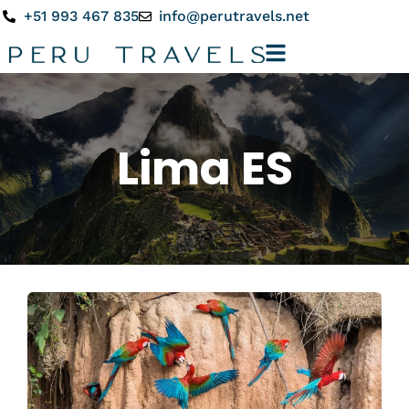
+51 993 467 835
info@perutravels.net
Lima ES