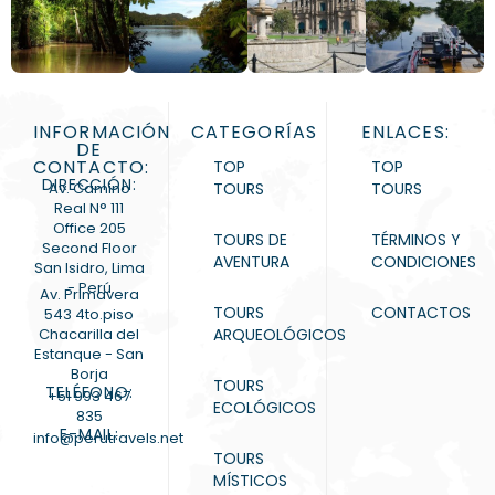
INFORMACIÓN
CATEGORÍAS
ENLACES:
DE
CONTACTO:
TOP
TOP
DIRECCIÓN:
Av. Camino
TOURS
TOURS
Real N° 111
Office 205
TOURS DE
TÉRMINOS Y
Second Floor
AVENTURA
CONDICIONES
San Isidro, Lima
- Perú
Av. Primavera
TOURS
CONTACTOS
543 4to.piso
Chacarilla del
ARQUEOLÓGICOS
Estanque - San
Borja
TOURS
TELÉFONO:
+51 993 467
ECOLÓGICOS
835
E-MAIL:
info@perutravels.net
TOURS
MÍSTICOS