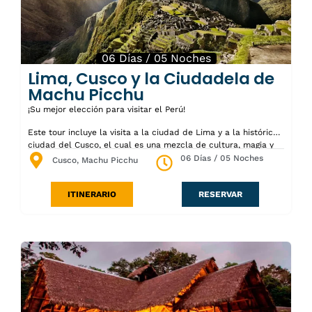
sensacionalistas. Nos anidamos en la naturaleza con su poder
curativo, que es un ingrediente importante de la
espiritualidad.
06 Días / 05 Noches
Lima, Cusco y la Ciudadela de
Machu Picchu
¡Su mejor elección para visitar el Perú!
Este tour incluye la visita a la ciudad de Lima y a la histórica
ciudad del Cusco, el cual es una mezcla de cultura, magia y
misticismo. Además, incluye una visita a los alrededores de
06 Días / 05 Noches
Cusco, Machu Picchu
Cusco y una visita de dos días a Machu Pichu, donde explorará
sus templos sagrados, plazas y viviendas, terrazas agrícolas
ITINERARIO
RESERVAR
utilizadas para regar los cultivos, y subirá al Inti Punku “Puerta
del Sol” o Huayna Picchu “Montaña Joven”, donde obtendrá
una vista panorámica de la ciudadela de Machu Picchu.