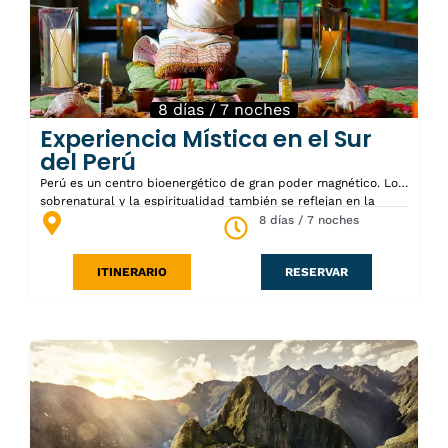
la selva Amazónica
8 días / 7 noches
Experiencia Mística en el Sur
del Perú
Perú es un centro bioenergético de gran poder magnético. Lo
sobrenatural y la espiritualidad también se reflejan en la
divina naturaleza peruana. Los antiguos peruanos apreciaban
8 días / 7 noches
un respeto divino hacia las montañas, el agua y la tierra. Este
tour es una de las formas más rápidas de visitar dos de los
ITINERARIO
RESERVAR
sitios antiguos y místicos más notables de Perú: la asombrosa
Ciudadela de Machu Picchu, donde experimentaremos un
ritual tradicional andino de «Ofrenda a la Tierra» en el Valle
Sagrado, y las enigmáticas Líneas de Nazca. Las visitas
también incluyen Lima, los alrededores de Cusco y la Reserva
Nacional de Paracas, la Laguna de Huacachina y el área de
«Brujas de cachiche» donde se llevará a cabo una sesión
espiritual. Las personas que quieran hacer este recorrido
deben creer en este poder espiritual y respetarlo. Con la
ejecución de este programa espiritual no nos volvemos