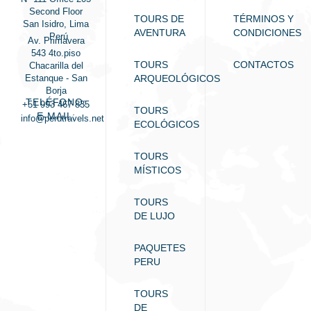
Second Floor
TOURS DE
TÉRMINOS Y
San Isidro, Lima
AVENTURA
CONDICIONES
- Perú
Av. Primavera
543 4to.piso
TOURS
CONTACTOS
Chacarilla del
Estanque - San
ARQUEOLÓGICOS
Borja
TELÉFONO:
+51 993 467 835
TOURS
E-MAIL:
info@perutravels.net
ECOLÓGICOS
TOURS
MÍSTICOS
TOURS
DE LUJO
PAQUETES
PERU
TOURS
DE