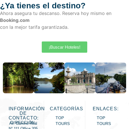
¿Ya tienes el destino?
Ahora asegura tu descanso. Reserva hoy mismo en
Booking.com
con la mejor tarifa garantizada.
¡Buscar Hoteles!
INFORMACIÓN
CATEGORÍAS
ENLACES:
DE
CONTACTO:
TOP
TOP
DIRECCIÓN:
Av. Camino Real
TOURS
TOURS
N° 111 Office 205