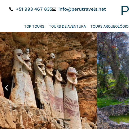
+51 993 467 835
info@perutravels.net
TOP TOURS
TOURS DE AVENTURA
TOURS ARQUEOLÓGIC