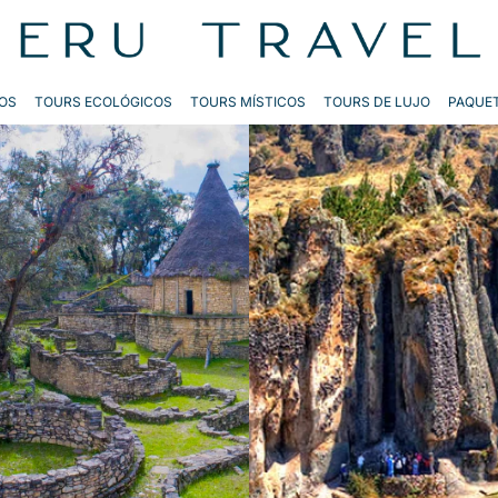
OS
TOURS ECOLÓGICOS
TOURS MÍSTICOS
TOURS DE LUJO
PAQUET